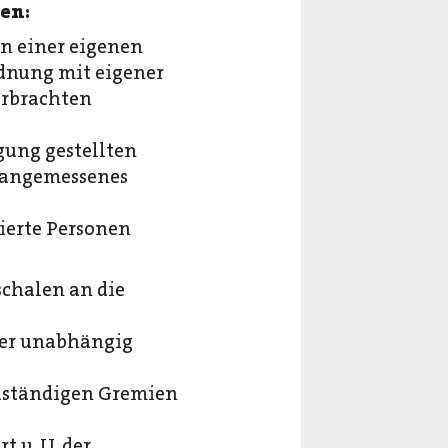
len:
in einer eigenen
dnung mit eigener
erbrachten
gung gestellten
n angemessenes
ierte Personen
schalen an die
ber unabhängig
zuständigen Gremien
 u. U. der