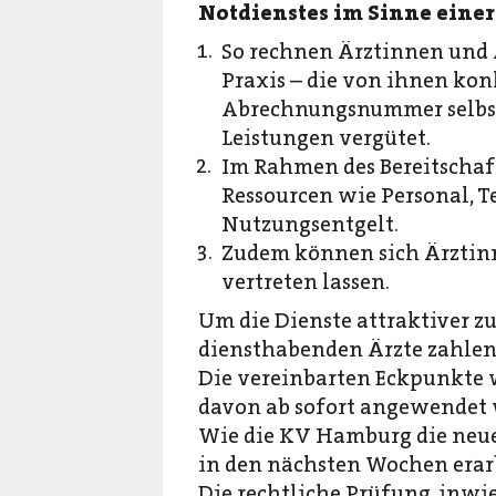
Notdienstes im Sinne einer 
So rechnen Ärztinnen und Ä
Praxis – die von ihnen ko
Abrechnungsnummer selbst 
Leistungen vergütet.
Im Rahmen des Bereitschaft
Ressourcen wie Personal, 
Nutzungsentgelt.
Zudem können sich Ärztinn
vertreten lassen.
Um die Dienste attraktiver z
diensthabenden Ärzte zahlen
Die vereinbarten Eckpunkte 
davon ab sofort angewendet
Wie die KV Hamburg die neue
in den nächsten Wochen erar
Die rechtliche Prüfung, inwi